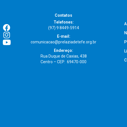
Contatos
Telefones:
A
(97) 9 8449-5914
N
E-mail:
comunicacao@prelaziadetefe.org.br
P
Endereço:
L
Rua Duque de Caxias, 438
C
Centro – CEP: 69470-000