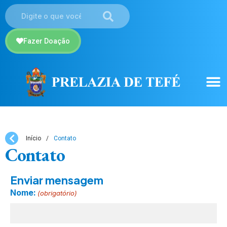
Fazer Doação
Início
/
Contato
Contato
Enviar mensagem
Nome:
(obrigatório)