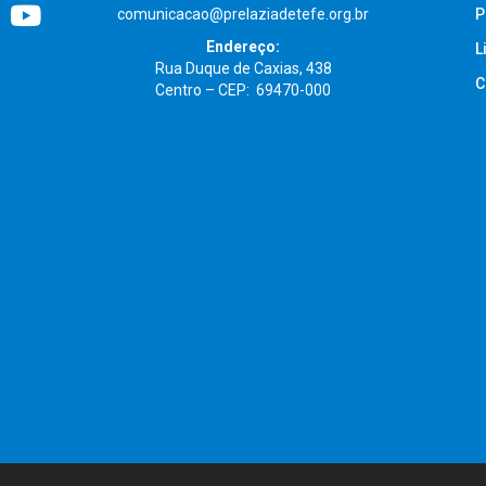
comunicacao@prelaziadetefe.org.br
P
Endereço:
L
Rua Duque de Caxias, 438
C
Centro – CEP: 69470-000