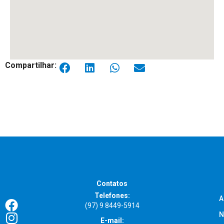
Compartilhar:
Contatos
Telefones:
A
(97) 9 8449-5914
N
E-mail: