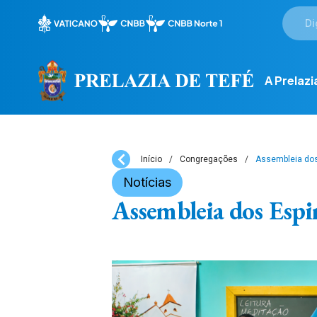
A Prelazi
Início
/
Congregações
/
Assembleia dos
Notícias
Assembleia dos Espi