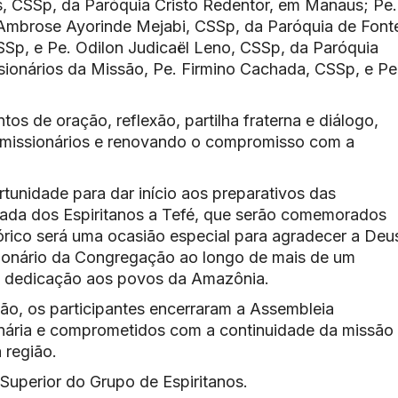
, CSSp, da Paróquia Cristo Redentor, em Manaus; Pe.
 Ambrose Ayorinde Mejabi, CSSp, da Paróquia de Font
SSp, e Pe. Odilon Judicaël Leno, CSSp, da Paróquia
ionários da Missão, Pe. Firmino Cachada, CSSp, e Pe
s de oração, reflexão, partilha fraterna e diálogo,
 missionários e renovando o compromisso com a
unidade para dar início aos preparativos das
ada dos Espiritanos a Tefé, que serão comemorados
órico será uma ocasião especial para agradecer a Deu
sionário da Congregação ao longo de mais de um
 e dedicação aos povos da Amazônia.
dão, os participantes encerraram a Assembleia
ária e comprometidos com a continuidade da missão
 região.
uperior do Grupo de Espiritanos.