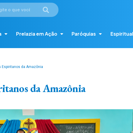
a
Prelazia em Ação
Paróquias
Espiritua
 Espiritanos da Amazônia
ritanos da Amazônia