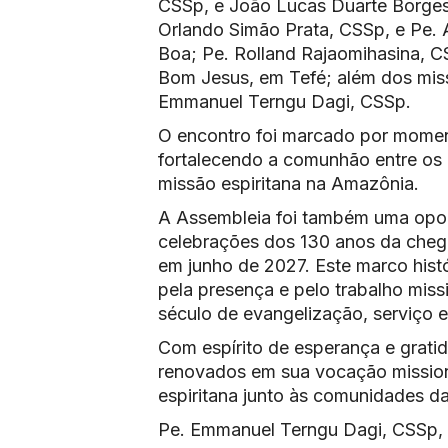
CSSp, e João Lucas Duarte Borges
Orlando Simão Prata, CSSp, e Pe.
Boa; Pe. Rolland Rajaomihasina, C
Bom Jesus, em Tefé; além dos miss
Emmanuel Terngu Dagi, CSSp.
O encontro foi marcado por momento
fortalecendo a comunhão entre os
missão espiritana na Amazônia.
A Assembleia foi também uma oport
celebrações dos 130 anos da cheg
em junho de 2027. Este marco hist
pela presença e pelo trabalho mis
século de evangelização, serviço
Com espírito de esperança e grati
renovados em sua vocação mission
espiritana junto às comunidades da
Pe. Emmanuel Terngu Dagi, CSSp, S