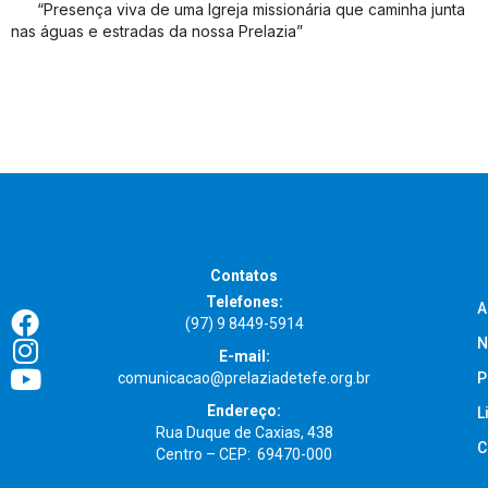
“Presença viva de uma Igreja missionária que caminha junta
nas águas e estradas da nossa Prelazia”
Contatos
Telefones:
A
(97) 9 8449-5914
N
E-mail:
comunicacao@prelaziadetefe.org.br
P
Endereço:
L
Rua Duque de Caxias, 438
C
Centro – CEP: 69470-000