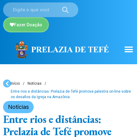
Fazer Doação
Início
/
Notícias
/
Entre rios e distâncias: Prelazia de Tefé promove palestra on-line sobre
os desafios da Igreja na Amazônia
Notícias
Entre rios e distâncias:
Prelazia de Tefé promove