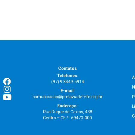
Contatos
Telefones:
A
(97) 9 8449-5914
N
E-mail:
comunicacao@prelaziadetefe.org.br
P
Endereço:
L
Rua Duque de Caxias, 438
C
Centro – CEP: 69470-000