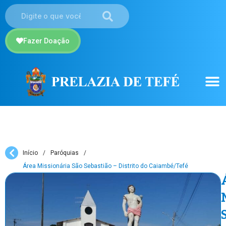
Fazer Doação
Início
/
Paróquias
/
Área Missionária São Sebastião – Distrito do Caiambé/Tefé