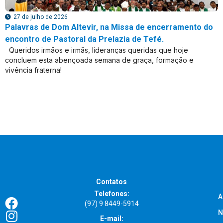
27 de julho de 2026
Palavras de Dom Altevir, na Missa de encerramento do
encontro de Pastoral da Prelazia de Tefé.
Queridos irmãos e irmãs, lideranças queridas que hoje
concluem esta abençoada semana de graça, formação e
vivência fraterna!
Contatos
Telefones:
A
(97) 9 8449-5914
N
E-mail: