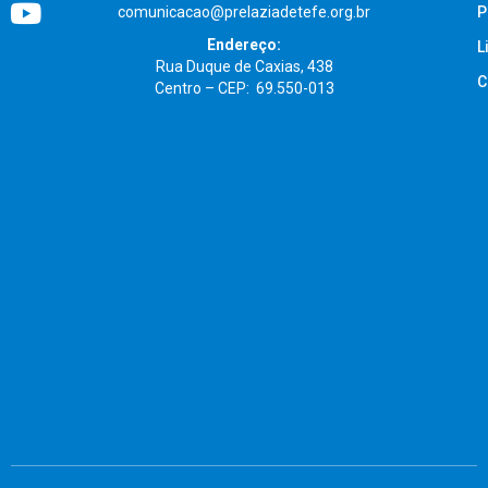
comunicacao@prelaziadetefe.org.br
P
Endereço:
L
Rua Duque de Caxias, 438
C
Centro – CEP: 69.550-013