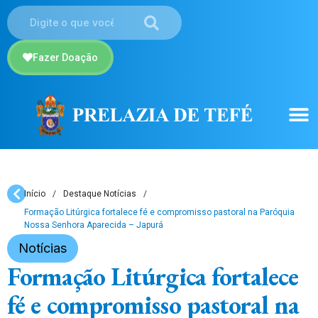
Fazer Doação
Início
/
Destaque Notícias
/
Formação Litúrgica fortalece fé e compromisso pastoral na Paróquia
Nossa Senhora Aparecida – Japurá
Notícias
Formação Litúrgica fortalece
fé e compromisso pastoral na