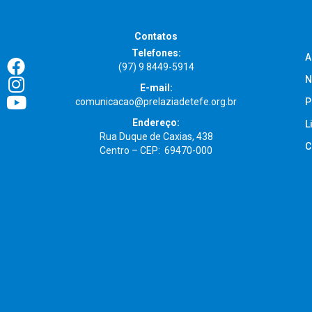
Contatos
Telefones:
A
(97) 9 8449-5914
N
E-mail:
comunicacao@prelaziadetefe.org.br
P
Endereço:
L
Rua Duque de Caxias, 438
C
Centro – CEP: 69470-000