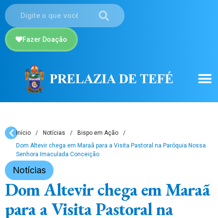
Fazer Doação
Início
/
Notícias
/
Bispo em Ação
/
Dom Altevir chega em Maraã para a Visita Pastoral na Paróquia Nossa
Senhora Imaculada Conceição
Notícias
Dom Altevir chega em Maraã
para a Visita Pastoral na