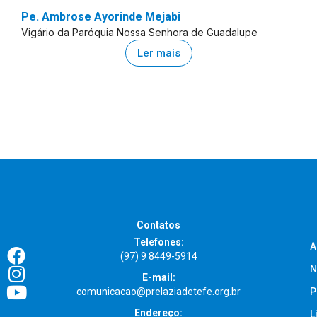
Pe. Ambrose Ayorinde Mejabi
Vigário da Paróquia Nossa Senhora de Guadalupe
Ler mais
Contatos
Telefones:
A
(97) 9 8449-5914
N
E-mail:
comunicacao@prelaziadetefe.org.br
P
Endereço:
L