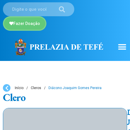
Fazer Doação
Início
/
Cleros
/
Diácono Joaquim Gomes Pereira
Clero